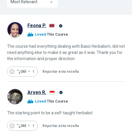
Most Relevant
Feona P.
Graduado
Loved
This Course
de
Alison
The course had everything dealing with Basic Herbalism, did not
need anything else to make it as great as it was. Thank you for
the information and proper direction.
“¿Útil
1
Reportar esta reseña
Arven R.
Graduado
Loved
This Course
de
Alison
The starting point to be a self-taught herbalist.
“¿Útil
1
Reportar esta reseña