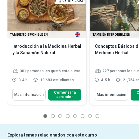
CERTIFICADO
TAMBIÉN DISPONIBLE EN
TAMBIÉN DISPONIBLE EN
Introducción a la Medicina Herbal
Conceptos Básicos de
y la Sanación Natural
Medicina Herbal
301
personas les gustó este curso
227
personas les gu
3-4 h
19,683 estudiantes
4-5 h
21,754 e
Comenzar a
C
Más información
Más información
aprender
1
2
3
4
5
6
7
8
Explora temas relacionados con este curso