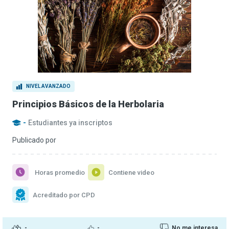
NIVEL AVANZADO
Principios Básicos de la Herbolaria
-
Estudiantes ya inscriptos
Publicado por
Horas promedio
Contiene video
Acreditado por CPD
-
-
No me interesa