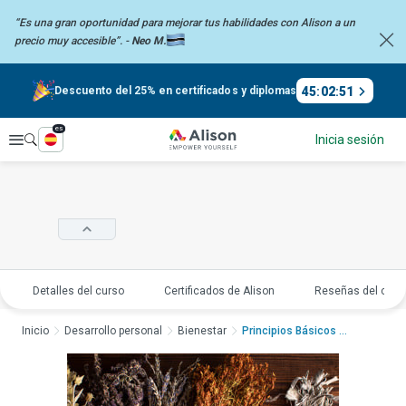
“Es una gran oportunidad para mejorar tus habilidades con Alison a un
precio
muy accesible”. -
Neo M.
45
:
02
:
50
Descuento del 25% en certificados y diplomas
es
Explorar
Inicia sesión
Detalles del curso
Certificados de Alison
Reseñas del curs
Inicio
Desarrollo personal
Bienestar
Principios Básicos d...