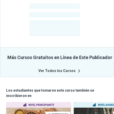
-
Estudiantes
-
Cursos
-
Estudiantes
Beneficiados
Con Sus
Cursos
Más Cursos Gratuitos en Línea de Este Publicador
Ver Todos los Cursos
Los estudiantes que tomaron este curso también se
inscribieron en
NIVEL PRINCIPIANTE
NIVEL AVAN