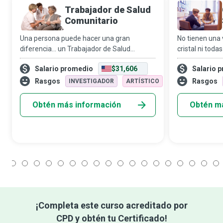
Trabajador de Salud
Comunitario
Una persona puede hacer una gran
No tienen una 
diferencia… un Trabajador de Salud
cristal ni toda
Comunitario que actúa en un continuo que
tienen la disp
Salario promedio
$31,606
Salario 
abarca desde el desarrollo individual y
corazón para 
comunitario, hasta la prestación de
ofrecer. Tiene
Rasgos
Rasgos
INVESTIGADOR
ARTÍSTICO
servicios, el e
Obtén más información
Obtén m
1
2
3
4
5
6
7
8
9
10
11
12
13
14
15
16
17
18
¡Completa este curso acreditado por
CPD y obtén tu Certificado!