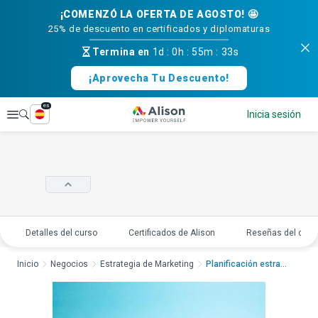
¡COMENZÓ LA OFERTA DE AGOSTO! 🤩
25% de descuento en certificados y diplomaturas
Termina en
1d
:
0h
:
55m
:
32s
¡Aprovecha Tu Descuento!
es
Explorar
Inicia sesión
Detalles del curso
Certificados de Alison
Reseñas del curs
Inicio
Negocios
Estrategia de Marketing
Planificación estrat...