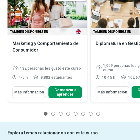
TAMBIÉN DISPONIBLE EN
TAMBIÉN DISPONIBLE EN
Marketing y Comportamiento del
Diplomatura en Gesti
Consumidor
1,009
personas les g
132
personas les gustó este curso
curso
4-5 h
9,882 estudiantes
10-15 h
102,67
Comenzar a
C
Más información
Más información
aprender
1
2
3
4
5
6
7
8
Explora temas relacionados con este curso