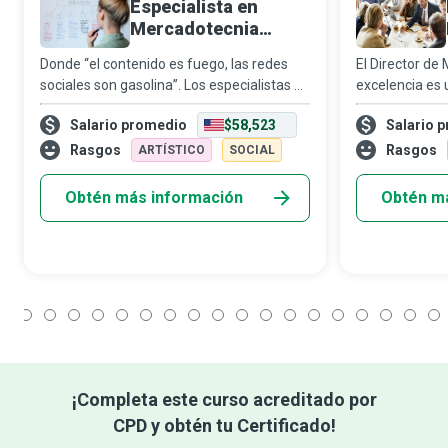
Especialista en
Mercadotecnia
Digital
Donde “el contenido es fuego, las redes
El Director de
sociales son gasolina”. Los especialistas en
excelencia es
mercadotecnia digital se esfuerzan por
cómo promocio
Salario promedio
$58,523
Salario 
entregar contenido útil en el momento
personas que t
preciso en que el comprador lo necesit
gustos de las 
Rasgos
Rasgos
ARTÍSTICO
SOCIAL
qu
Obtén más información
Obtén m
1
2
3
4
5
6
7
8
9
10
11
12
13
14
15
16
17
18
¡Completa este curso acreditado por
CPD y obtén tu Certificado!