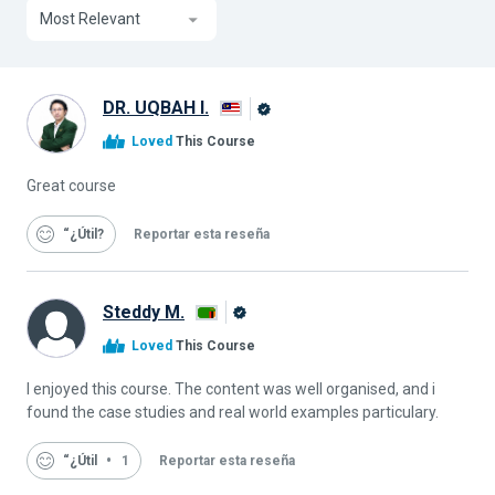
Most Relevant
DR. UQBAH I.
Graduado
Loved
This Course
de
Alison
Great course
“¿Útil
Reportar esta reseña
Steddy M.
Graduado
Loved
This Course
de
Alison
I enjoyed this course. The content was well organised, and i
found the case studies and real world examples particulary.
“¿Útil
1
Reportar esta reseña