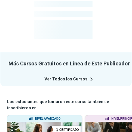
-
Estudiantes
-
Cursos
-
Estudiantes
Beneficiados
Con Sus
Cursos
Más Cursos Gratuitos en Línea de Este Publicador
Ver Todos los Cursos
Los estudiantes que tomaron este curso también se
inscribieron en
NIVEL AVANZADO
NIVEL PRINCI
CERTIFICADO