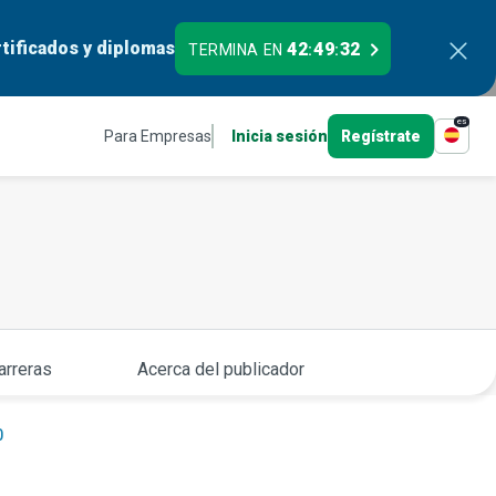
tificados y diplomas
42
49
31
TERMINA EN
:
:
es
Para Empresas
Inicia sesión
Regístrate
arreras
Acerca del publicador
0