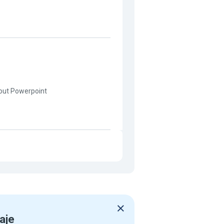
bout Powerpoint
aje