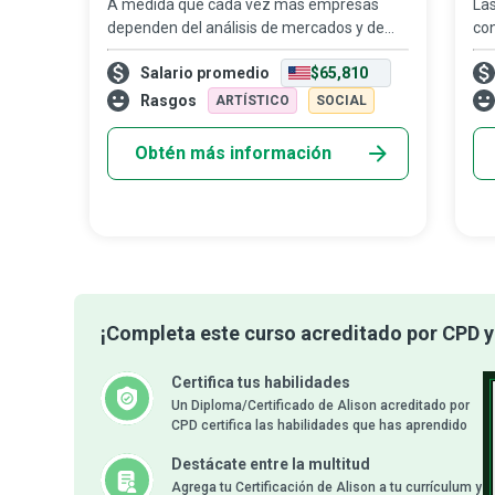
A medida que cada vez más empresas
Las
dependen del análisis de mercados y de
co
datos estadísticos para tomar decisiones
au
Salario promedio
$65,810
informadas y desarrollar estrategias
imp
exitosas, los analistas de investigación de
rel
Rasgos
ARTÍSTICO
SOCIAL
merc
Obtén más información
¡Completa este curso acreditado por CPD y 
Certifica tus habilidades
Un Diploma/Certificado de Alison acreditado por
CPD certifica las habilidades que has aprendido
Destácate entre la multitud
Agrega tu Certificación de Alison a tu currículum y