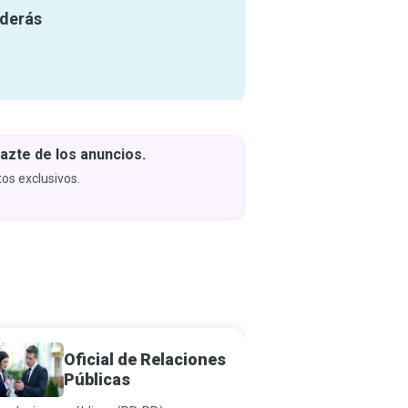
nderás
azte de los anuncios.
Descar
y apren
os exclusivos.
Próximam
Oficial de Relaciones
Asiste
Públicas
Recur