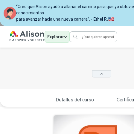
“Creo que Alison ayudó a allanar el camino para que yo obtuvi
conocimientos
para avanzar hacia una nueva carrera”. -
Ethel R.
Explorar
Detalles del curso
Certific