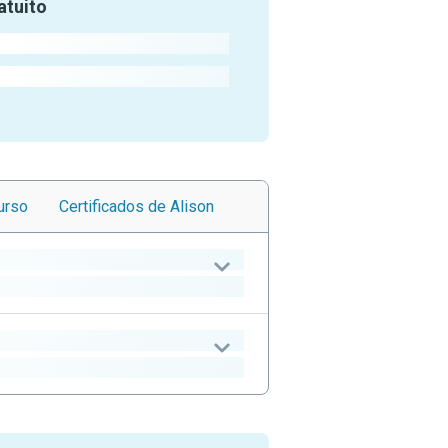
atuito
urso
Certificados
de Alison