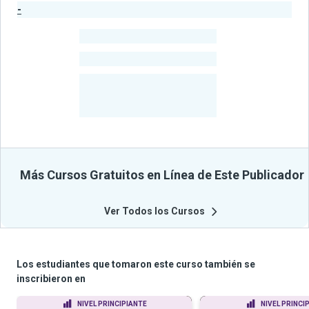
-
Estadísticas del Publicador
-
Estudiantes
-
Cursos
-
Estudiantes
Beneficiados
Con Sus
Cursos
Más Cursos Gratuitos en Línea de Este Publicador
Ver Todos los Cursos
Los estudiantes que tomaron este curso también se
inscribieron en
NIVEL PRINCIPIANTE
NIVEL PRINCI