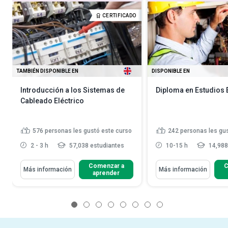
CERTIFICADO
TAMBIÉN DISPONIBLE EN
DISPONIBLE EN
Introducción a los Sistemas de
Diploma en Estudios 
Cableado Eléctrico
576
personas les gustó este curso
242
personas les gu
2 - 3 h
57,038 estudiantes
10-15 h
14,988
Comenzar a
C
Más información
Más información
aprender
1
2
3
4
5
6
7
8