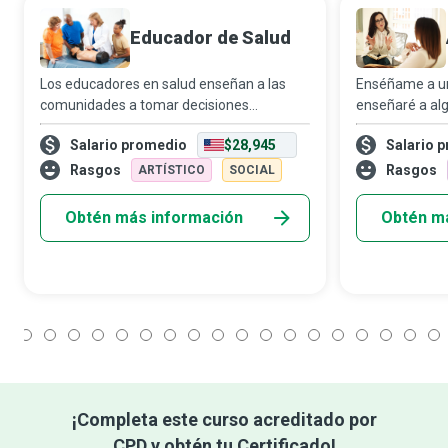
Educador de Salud
Los educadores en salud enseñan a las
Enséñame a un
comunidades a tomar decisiones
enseñaré a alg
saludables y, de ese modo, las preparan
influencia real
Salario promedio
$28,945
Salario 
para enfrentar pandemias imprevistas.
una de ellas 
Promueven hábitos saludables y brindan a
que ayuda a lo
Rasgos
Rasgos
ARTÍSTICO
SOCIAL
las personas
al má
Obtén más información
Obtén m
1
2
3
4
5
6
7
8
9
10
11
12
13
14
15
16
17
18
¡Completa este curso acreditado por
CPD y obtén tu Certificado!