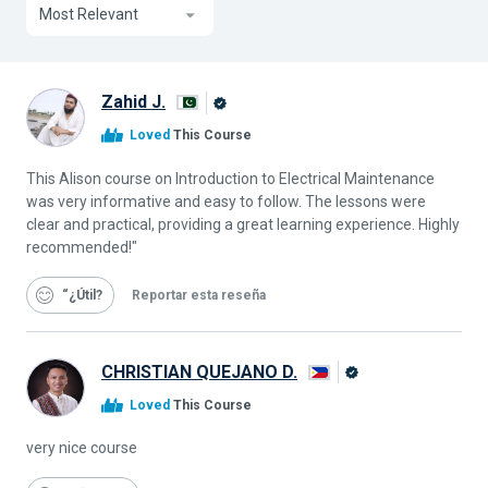
Most Relevant
Zahid J.
Graduado
Loved
This Course
de
Alison
This Alison course on Introduction to Electrical Maintenance
was very informative and easy to follow. The lessons were
clear and practical, providing a great learning experience. Highly
recommended!"
“¿Útil
Reportar esta reseña
CHRISTIAN QUEJANO D.
Graduado
Loved
This Course
de
Alison
very nice course