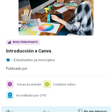
NIVEL PRINCIPIANTE
Introducción a Canva
-
Estudiantes ya inscriptos
Publicado por
Horas promedio
Contiene video
Acreditado por CPD
-
-
No me interesa