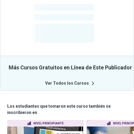
-
Estudiantes
-
Cursos
-
Estudiantes
Beneficiados
Con Sus
Cursos
Más Cursos Gratuitos en Línea de Este Publicador
Ver Todos los Cursos
Los estudiantes que tomaron este curso también se
inscribieron en
NIVEL PRINCIPIANTE
NIVEL PRINCI