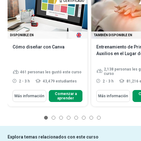
CERTIFICADO
DISPONIBLE EN
TAMBIÉN DISPONIBLE EN
Cómo diseñar con Canva
Entrenamiento de Pr
Auxilios en el Lugar 
2,138
personas les g
461
personas les gustó este curso
curso
2 - 3 h
43,479 estudiantes
2 - 3 h
81,216 
Comenzar a
C
Más información
Más información
aprender
1
2
3
4
5
6
7
8
Explora temas relacionados con este curso