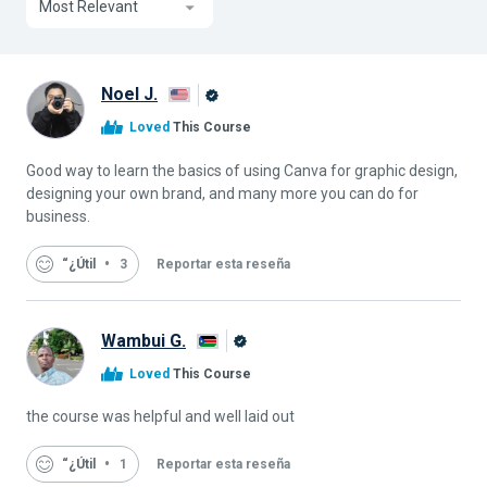
Most Relevant
Noel J.
Graduado
Loved
This Course
de
Alison
Good way to learn the basics of using Canva for graphic design,
designing your own brand, and many more you can do for
business.
“¿Útil
3
Reportar esta reseña
Wambui G.
Graduado
Loved
This Course
de
Alison
the course was helpful and well laid out
“¿Útil
1
Reportar esta reseña