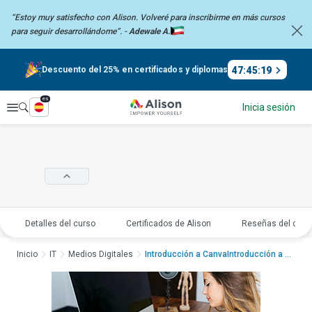
“Estoy muy satisfecho con Alison. Volveré para inscribirme en más
cursos
para seguir desarrollándome”. -
Adewale A.
47
:
45
:
18
Descuento del 25% en certificados y diplomas
es
Explorar
Inicia sesión
Detalles del curso
Certificados de Alison
Reseñas del curs
Inicio
IT
Medios Digitales
Introducción a CanvaIntroducción a Canv...