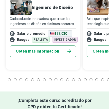
Ingeniero de Diseño
Cada solución innovadora que crean los
Arte que inspir
ingenieros de diseño en distintos sectores
tecnología que 
debe cumplir una necesidad, funcionar
cómo se mire, e
Salario promedio
$77,030
Salario 
correctamente y tener una buena
creatividad y 
apariencia. Ya sea desarrollando nuevos
propuesta. Los 
Rasgos
Rasgos
REALISTA
INVESTIGADOR
producto
Obtén más información
Obtén m
1
2
3
4
5
6
7
8
9
10
11
12
13
14
15
16
17
1
¡Completa este curso acreditado por
CPD y obtén tu Certificado!