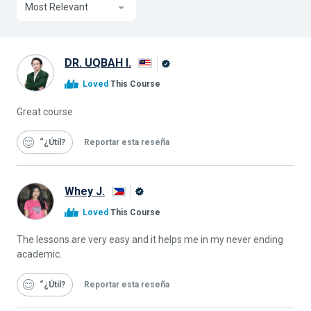
Most Relevant
DR. UQBAH I.
Graduado
Loved
This Course
de
Alison
Great course
“¿Útil
Reportar esta reseña
Whey J.
Graduado
Loved
This Course
de
Alison
The lessons are very easy and it helps me in my never ending
academic.
“¿Útil
Reportar esta reseña