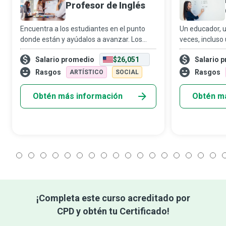
Profesor de Inglés
Encuentra a los estudiantes en el punto
Un educador, 
donde están y ayúdalos a avanzar. Los
veces, inclus
profesores de inglés buscan crear un
inglés como s
Salario promedio
$26,051
Salario 
entorno propicio para el aprendizaje, en el
probablement
cual los estudiantes logren sus metas aca
roles en la vid
Rasgos
Rasgos
ARTÍSTICO
SOCIAL
empoderará
Obtén más información
Obtén m
1
2
3
4
5
6
7
8
9
10
11
12
13
14
15
16
17
1
¡Completa este curso acreditado por
CPD y obtén tu Certificado!