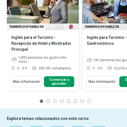
TAMBIÉN DISPONIBLE EN
TAMBIÉN DISPONIBLE EN
Inglés para el Turismo -
Inglés para Turismo -
Recepción de Hotel y Mostrador
Gastronómico
Principal
1,855
personas les gustó este
291
personas les gu
curso
2 - 3 h
209,781 estudiantes
2 - 3 h
32,974 
Comenzar a
C
Más información
Más información
aprender
1
2
3
4
5
6
7
8
Explora temas relacionados con este curso