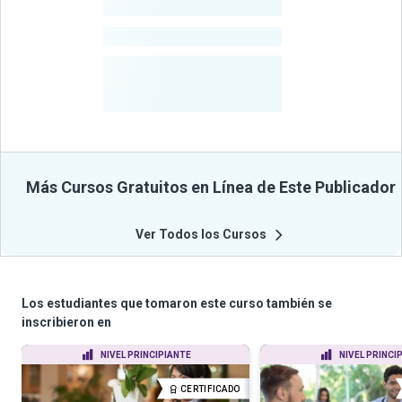
-
Estudiantes
-
Cursos
-
Estudiantes
Beneficiados
Con Sus
Cursos
Más Cursos Gratuitos en Línea de Este Publicador
Ver Todos los Cursos
Los estudiantes que tomaron este curso también se
inscribieron en
NIVEL PRINCIPIANTE
NIVEL PRINCI
CERTIFICADO