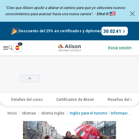
“Creo que Alison ayudó a allanar el camino para que yo obtuviera nuevos
conocimientos
para avanzar hacia una nueva carrera”. -
Ethel R.
30
:
02
:
40
Descuento del 25% en certificados y diplomas
es
Explorar
Inicia sesión
Detalles del curso
Certificados de Alison
Reseñas del curs
Inicio
Idiomas
Idioma Inglés
Inglés para el turismo - Informació...