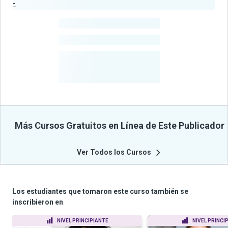
-
Estadísticas del Publicador
-
Estudiantes
-
Cursos
-
Estudiantes
Beneficiados
Con Sus
Cursos
Más Cursos Gratuitos en Línea de Este Publicador
Ver Todos los Cursos
Los estudiantes que tomaron este curso también se
inscribieron en
NIVEL PRINCIPIANTE
NIVEL PRINCI