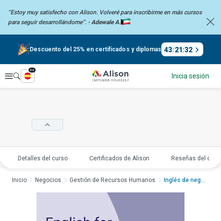
“Estoy muy satisfecho con Alison. Volveré para inscribirme en más
cursos
para seguir desarrollándome”. -
Adewale A.
43
:
21
:
31
Descuento del 25% en certificados y diplomas
es
Explorar
Inicia sesión
Detalles del curso
Certificados de Alison
Reseñas del curs
Inicio
Negocios
Gestión de Recursos Humanos
Inglés de negocios p...