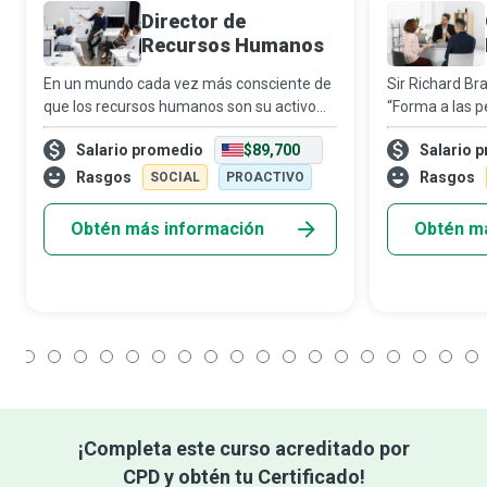
Director de
Recursos Humanos
En un mundo cada vez más consciente de
Sir Richard Br
que los recursos humanos son su activo
“Forma a las p
más valioso, el director de recursos
bien como para
Salario promedio
$89,700
Salario 
humanos aporta un enfoque
lo suficiente
profundamente humano a la manera en
quieran hacerl
Rasgos
Rasgos
SOCIAL
PROACTIVO
que una organización se
Obtén más información
Obtén m
1
2
3
4
5
6
7
8
9
10
11
12
13
14
15
16
17
18
¡Completa este curso acreditado por
CPD y obtén tu Certificado!