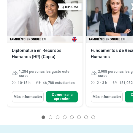
DIPLOMA
TAMBIÉN DISPONIBLE EN
TAMBIÉN DISPONIBLE EN
Diplomatura en Recursos
Fundamentos de Rec
Humanos (HR) (Copia)
Humanos
1,284
personas les gustó este
2,908
personas les g
curso
curso
10-15 h
46,788 estudiantes
2 - 3 h
181,082
Comenzar a
C
Más información
Más información
aprender
1
2
3
4
5
6
7
8