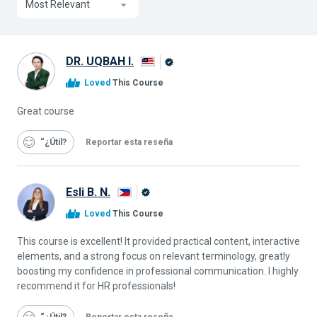
Most Relevant
DR. UQBAH I.
Graduado
Loved
This Course
de
Alison
Great course
“¿Útil
Reportar esta reseña
Esli B. N.
Graduado
Loved
This Course
de
Alison
This course is excellent! It provided practical content, interactive
elements, and a strong focus on relevant terminology, greatly
boosting my confidence in professional communication. I highly
recommend it for HR professionals!