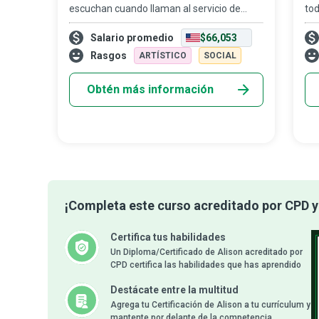
escuchan cuando llaman al servicio de
tod
atención o reciben una llamada de una
púb
Salario promedio
$66,053
empresa, pero los gerentes de centro de
ban
llamadas son quienes garantizan el buen
pub
Rasgos
ARTÍSTICO
SOCIAL
fu
Obtén más información
¡Completa este curso acreditado por CPD y 
Certifica tus habilidades
Un Diploma/Certificado de Alison acreditado por
CPD certifica las habilidades que has aprendido
Destácate entre la multitud
Agrega tu Certificación de Alison a tu currículum y
mantente por delante de la competencia