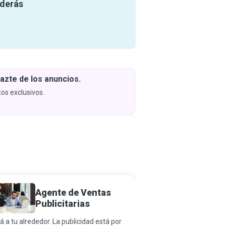
nderás
azte de los anuncios.
Descar
y apren
os exclusivos.
Próximam
Agente de Ventas
Consul
Publicitarias
á a tu alrededor. La publicidad está por
Los consultores de ven