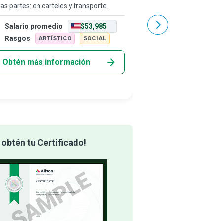
as partes: en carteles y transporte
diseñar e implementar 
lico, en periódicos y revistas, o en
ventas eficaces que ay
Salario promedio
$53,985
Salario promedio
ners online. En un mundo donde la
productos y soluciones
licidad se ha vuelto casi ineludible,
posibles clientes; en r
Rasgos
Rasgos
ARTÍSTICO
SOCIAL
ARTÍST
desempeñan
Obtén más información
Obtén más info
obtén tu Certificado!