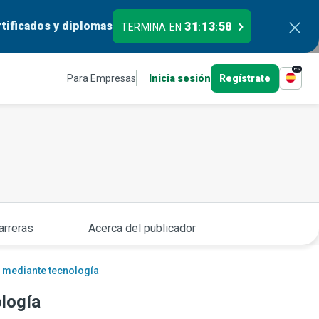
tificados y diplomas
31
13
56
TERMINA EN
:
:
es
Para Empresas
Inicia sesión
Regístrate
arreras
Acerca del publicador
s mediante tecnología
ología