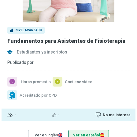
NIVEL AVANZADO
Fundamentos para Asistentes de Fisioterapia
-
Estudiantes ya inscriptos
Publicado por
Horas promedio
Contiene video
Acreditado por CPD
-
-
No me interesa
Ver en inglés
Ver en español