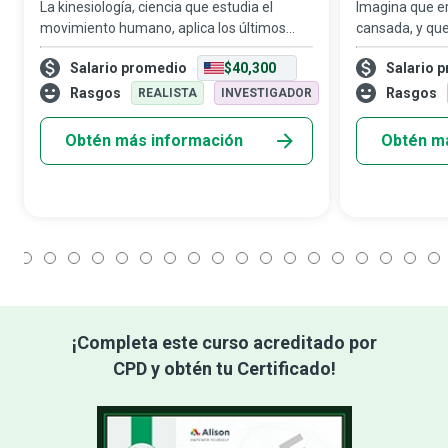
La kinesiología, ciencia que estudia el
Imagina que e
movimiento humano, aplica los últimos
cansada, y qu
avances basados en evidencia para
cómo crujen t
Salario promedio
$40,300
Salario 
mejorar la función, la salud y el bienestar
pasado por un 
de las personas en distintos contextos y
la desesperaci
Rasgos
Rasgos
REALISTA
INVESTIGADOR
gru
fís
Obtén más información
Obtén m
1
2
3
4
5
6
7
8
9
10
11
12
13
14
15
16
17
18
¡Completa este curso acreditado por
CPD y obtén tu Certificado!