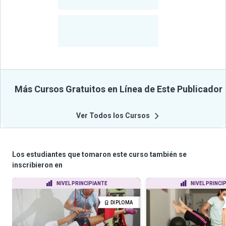
-
Cursos
-
Estudiantes
Beneficiados
Con Sus
Cursos
Más Cursos Gratuitos en Línea de Este Publicador
Ver Todos los Cursos
Los estudiantes que tomaron este curso también se
inscribieron en
NIVEL PRINCIPIANTE
NIVEL PRINCI
DIPLOMA