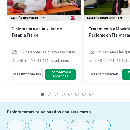
TAMBIÉN DISPONIBLE EN
TAMBIÉN DISPONIBLE EN
Diplomatura en Auxiliar de
Tratamiento y Movimi
Terapia Física
Paciente en Fisiotera
638
personas les gustó este curso
221
personas les gu
5-6 h
63,151 estudiantes
2 - 3 h
19,428 
Comenzar a
C
Más información
Más información
aprender
1
2
3
4
5
6
7
8
Explora temas relacionados con este curso