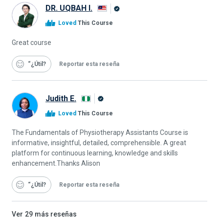
DR. UQBAH I.
Graduado
Loved
This Course
de
Alison
Great course
“¿Útil
Reportar esta reseña
Judith E.
Graduado
Loved
This Course
de
Alison
The Fundamentals of Physiotherapy Assistants Course is
informative, insightful, detailed, comprehensible. A great
platform for continuous learning, knowledge and skills
enhancement.Thanks Alison
“¿Útil
Reportar esta reseña
Ver
29
más reseñas