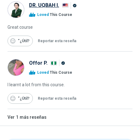
DR. UQBAH I.
Graduado
Loved
This Course
de
Alison
Great course
“¿Útil
Reportar esta reseña
Offor P.
Graduado
Loved
This Course
de
Alison
I learnt a lot from this course.
“¿Útil
Reportar esta reseña
Ver
1
más reseñas