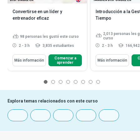
Convertirse en un líder y
Introducción a la Ges
entrenador eficaz
Tiempo
2,013
personas les g
98
personas les gustó este curso
curso
2 - 3 h
3,835 estudiantes
2 - 3 h
166,942
Comenzar a
C
Más información
Más información
aprender
1
2
3
4
5
6
7
8
Explora temas relacionados con este curso