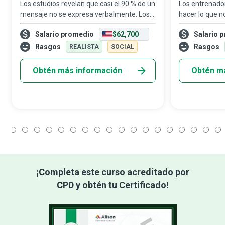
Los estudios revelan que casi el 90 % de un
Los entrenador
mensaje no se expresa verbalmente. Los
hacer lo que n
expertos en lenguaje corporal son los
versión más sa
Salario promedio
$62,700
Salario 
magos de la comunicación que nos
instruyen y mo
ayudan a interpretar con precisión las
para que hagan
Rasgos
Rasgos
REALISTA
SOCIAL
accione
Obtén más información
Obtén m
1
2
3
4
5
6
7
8
9
10
11
12
13
14
15
16
17
18
¡Completa este curso acreditado por
CPD y obtén tu Certificado!