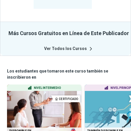
Cursos
Más Cursos Gratuitos en Línea de Este Publicador
Ver Todos los Cursos
Los estudiantes que tomaron este curso también se
inscribieron en
NIVEL INTERMEDIO
NIVEL PRINCI
CERTIFICADO
DISPONIBLE EN
TAMBIÉN DISPONIBLE EN