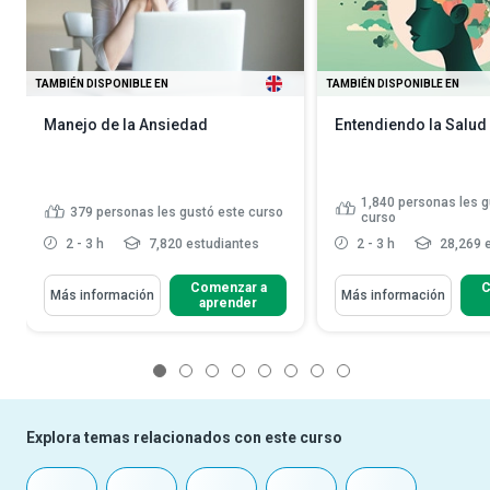
TAMBIÉN DISPONIBLE EN
TAMBIÉN DISPONIBLE EN
Manejo de la Ansiedad
Entendiendo la Salud
1,840
personas les g
379
personas les gustó este curso
curso
2 - 3 h
7,820 estudiantes
2 - 3 h
28,269 
Comenzar a
C
Más información
Más información
aprender
1
2
3
4
5
6
7
8
Explora temas relacionados con este curso