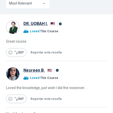
Most Relevant
DR. UQBAH I.
Graduado
Loved
This Course
de
Alison
Great course
“¿Útil
Reportar esta reseña
Nesreen B.
Graduado
Loved
This Course
de
Alison
Loved the knowledge, just wish I did the voiceover....
“¿Útil
Reportar esta reseña