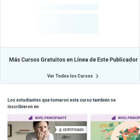
-
Cursos
-
Estudiantes
Beneficiados
Con Sus
Cursos
Más Cursos Gratuitos en Línea de Este Publicador
Ver Todos los Cursos
Los estudiantes que tomaron este curso también se
inscribieron en
NIVEL PRINCIPIANTE
NIVEL PRINCI
CERTIFICADO