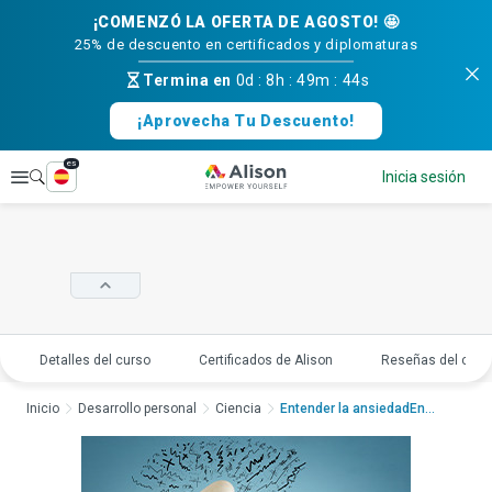
¡COMENZÓ LA OFERTA DE AGOSTO! 🤩
25% de descuento en certificados y diplomaturas
Termina en
0d
:
8h
:
49m
:
43s
¡Aprovecha Tu Descuento!
es
Explorar
Inicia sesión
Detalles del curso
Certificados de Alison
Reseñas del curs
Inicio
Desarrollo personal
Ciencia
Entender la ansiedadEnt...