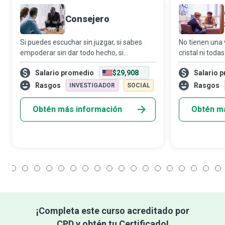
Consejero
Si puedes escuchar sin juzgar, si sabes
No tienen una 
empoderar sin dar todo hecho, si
cristal ni toda
mantienes la calma en medio de una
tienen la disp
Salario promedio
$29,908
Salario 
tormenta emocional, podrías convertirte
corazón para 
en un consejero que ayuda a las personas
ofrecer. Tiene
Rasgos
Rasgos
INVESTIGADOR
SOCIAL
a afrontar
Obtén más información
Obtén m
1
2
3
4
5
6
7
8
9
10
11
12
13
14
15
16
17
18
¡Completa este curso acreditado por
CPD y obtén tu Certificado!