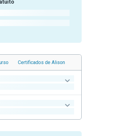
atuito
urso
Certificados
de Alison