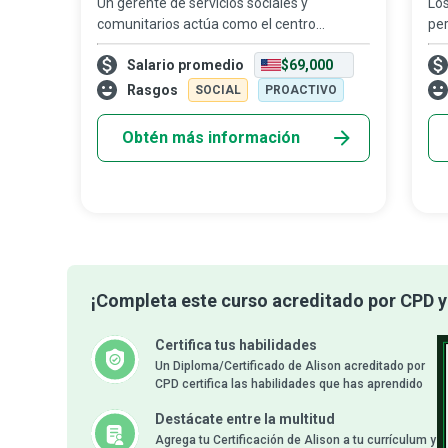
Un gerente de servicios sociales y
Los
comunitarios actúa como el centro
per
neurálgico de su oficina en el desarrollo e
ob
Salario promedio
$69,000
implementación de programas orientados
úni
al bienestar general de la sociedad.
co
Rasgos
SOCIAL
PROACTIVO
Obtén más información
¡Completa este curso acreditado por CPD y 
Certifica tus habilidades
Un Diploma/Certificado de Alison acreditado por
CPD certifica las habilidades que has aprendido
Destácate entre la multitud
Agrega tu Certificación de Alison a tu currículum y