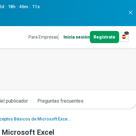
0d
:
18h
:
46m
:
10s
es
Para Empresas
Inicia sesión
Regístrate
el publicador
Preguntas frecuentes
eptos Básicos de Microsoft Exce...
 Microsoft Excel