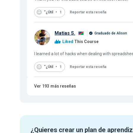
“¿Útil
1
Reportar esta reseña
Matias S.
Graduado de Alison
Liked
This Course
I learned a lot of hacks when dealing with spreadshe
“¿Útil
1
Reportar esta reseña
Ver
193
más reseñas
¿Quieres crear un plan de aprendiz