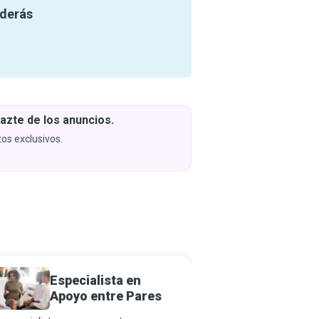
nderás
azte de los anuncios.
Descar
y apren
os exclusivos.
Próximam
Especialista en
Defens
Apoyo entre Pares
de Vio
Domés