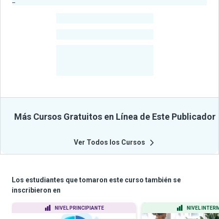
-
Estudiantes
-
Cursos
-
Estudiantes
Beneficiados
Con Sus
Cursos
Más Cursos Gratuitos en Línea de Este Publicador
Ver Todos los Cursos
Los estudiantes que tomaron este curso también se
inscribieron en
NIVEL PRINCIPIANTE
NIVEL INTER