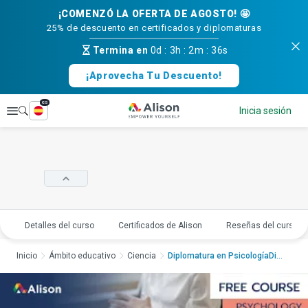
¡COMENZÓ LA OFERTA DE AGOSTO! 🤩
25% de descuento en certificados y diplomaturas
Termina en
0d
:
3h
:
2m
:
36s
¡Aprovecha Tu Descuento!
es
Explorar
Inicia sesión
Detalles del curso
Certificados de Alison
Reseñas del curso
Inicio
Ámbito educativo
Ciencia
Diplomatura en PsicologíaDipl...