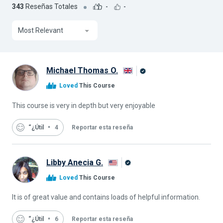
343
Reseñas Totales
-
-
Most Relevant
Michael Thomas O.
Graduado
Loved
This Course
de
Alison
This course is very in depth but very enjoyable
“¿Útil
4
Reportar esta reseña
Libby Anecia G.
Graduado
Loved
This Course
de
Alison
It is of great value and contains loads of helpful information.
“¿Útil
6
Reportar esta reseña