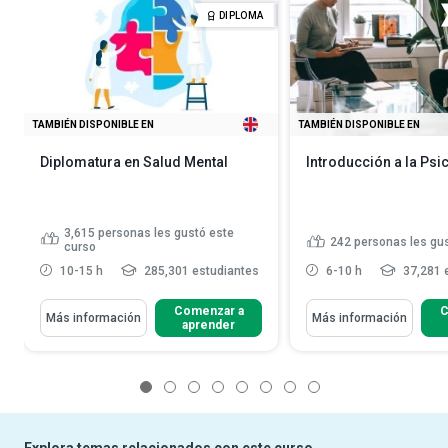
DIPLOMA
TAMBIÉN DISPONIBLE EN
TAMBIÉN DISPONIBLE EN
Diplomatura en Salud Mental
Introducción a la Psi
3,615
personas les gustó este
242
personas les gu
curso
10-15 h
285,301 estudiantes
6-10 h
37,281 
Comenzar a
C
Más información
Más información
aprender
1
2
3
4
5
6
7
8