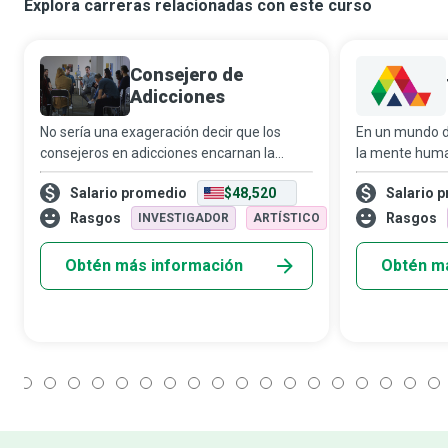
Explora carreras relacionadas con este curso
Consejero de
Adicciones
No sería una exageración decir que los
En un mundo d
consejeros en adicciones encarnan la
la mente human
filosofía de R.W. Emerson: “la única persona
inexplorado, l
Salario promedio
$48,520
Salario 
que estás destinado a ser es la persona
compasión a la
que decidas ser”. Estos defensores de q
del autoconoci
Rasgos
Rasgos
INVESTIGADOR
ARTÍSTICO
Obtén más información
Obtén m
1
2
3
4
5
6
7
8
9
10
11
12
13
14
15
16
17
18