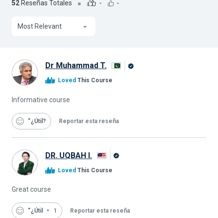
52
Reseñas Totales
-
-
Most Relevant
Dr Muhammad T.
Graduado
Loved
This Course
de
Alison
Informative course
“¿Útil
Reportar esta reseña
DR. UQBAH I.
Graduado
Loved
This Course
de
Alison
Great course
“¿Útil
1
Reportar esta reseña