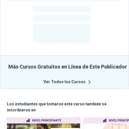
-
Estudiantes
-
Cursos
-
Estudiantes
Beneficiados
Con Sus
Cursos
Más Cursos Gratuitos en Línea de Este Publicador
Ver Todos los Cursos
Los estudiantes que tomaron este curso también se
inscribieron en
NIVEL PRINCIPIANTE
NIVEL PRINCI