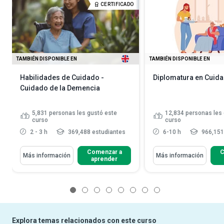
CERTIFICADO
TAMBIÉN DISPONIBLE EN
TAMBIÉN DISPONIBLE EN
Habilidades de Cuidado -
Diplomatura en Cuid
Cuidado de la Demencia
5,831
personas les gustó este
12,834
personas les 
curso
curso
2 - 3 h
369,488 estudiantes
6-10 h
966,151
Comenzar a
C
Más información
Más información
aprender
1
2
3
4
5
6
7
8
Explora temas relacionados con este curso