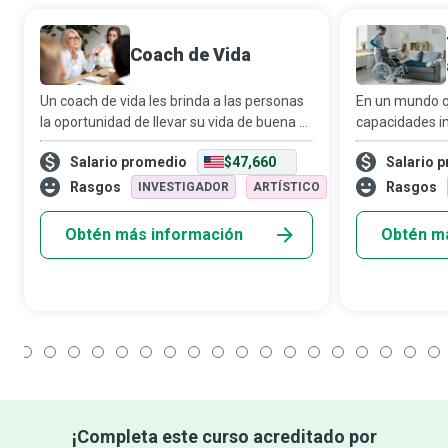
Coach de Vida
Un coach de vida les brinda a las personas
En un mundo qu
la oportunidad de llevar su vida de buena a
capacidades i
excelente. Facilita el crecimiento y el
con discapacid
Salario promedio
$47,660
Salario 
progreso al ofrecer apoyo a sus clientes
apoyo a perso
para mejorar sus relaciones, car
cumplen el ro
Rasgos
Rasgos
INVESTIGADOR
ARTÍSTICO
orientadores,
Obtén más información
Obtén m
1
2
3
4
5
6
7
8
9
10
11
12
13
14
15
16
17
18
¡Completa este curso acreditado por