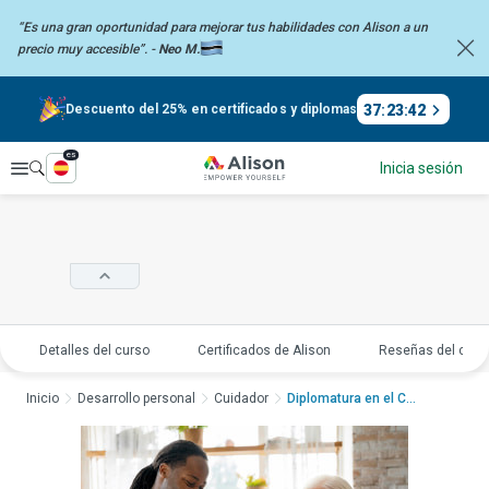
“Es una gran oportunidad para mejorar tus habilidades con Alison a un
precio
muy accesible”. -
Neo M.
37
:
23
:
41
Descuento del 25% en certificados y diplomas
es
Explorar
Inicia sesión
Detalles del curso
Certificados de Alison
Reseñas del curs
Inicio
Desarrollo personal
Cuidador
Diplomatura en el Cui...