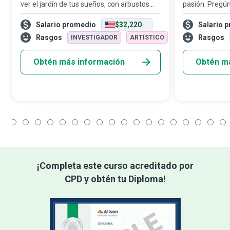
ver el jardín de tus sueños, con arbustos
pasión. Pregún
bien cuidados y flores hermosas. Ahora
y te contará si
Salario promedio
$32,220
Salario 
imagina ser la persona que dio vida a esta
sembrar, la em
obra maestra estética y que con ca
semilla, el act
Rasgos
Rasgos
INVESTIGADOR
ARTÍSTICO
Obtén más información
Obtén m
1
2
3
4
5
6
7
8
9
10
11
12
13
14
15
16
17
18
¡Completa este curso acreditado por
CPD y obtén tu Diploma!