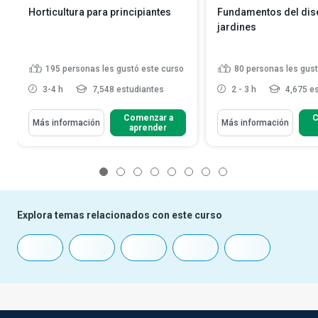
Horticultura para principiantes
Fundamentos del dis
jardines
195
personas les gustó este curso
80
personas les gust
3-4 h
7,548 estudiantes
2 - 3 h
4,675 es
Comenzar a
C
Más información
Más información
aprender
1
2
3
4
5
6
7
8
Explora temas relacionados con este curso