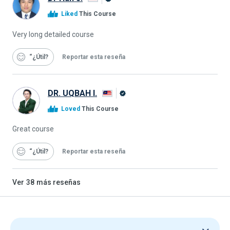
Graduado
Liked
This Course
de
Alison
Very long detailed course
“¿Útil
Reportar esta reseña
DR. UQBAH I.
Graduado
Loved
This Course
de
Alison
Great course
“¿Útil
Reportar esta reseña
Ver
38
más reseñas