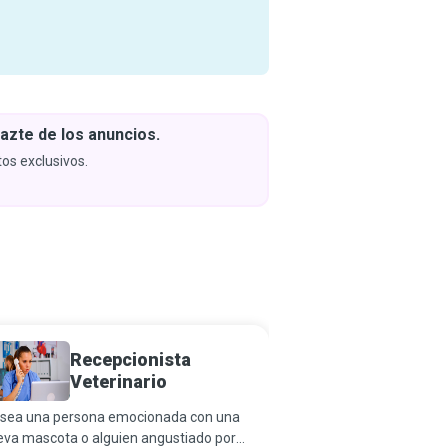
azte de los anuncios.
Descar
y apren
os exclusivos.
Próximam
Recepcionista
Planif
Veterinario
Contin
Negoc
 sea una persona emocionada con una
Los Planificadores de C
eva mascota o alguien angustiado por
Negocio esperan lo mej