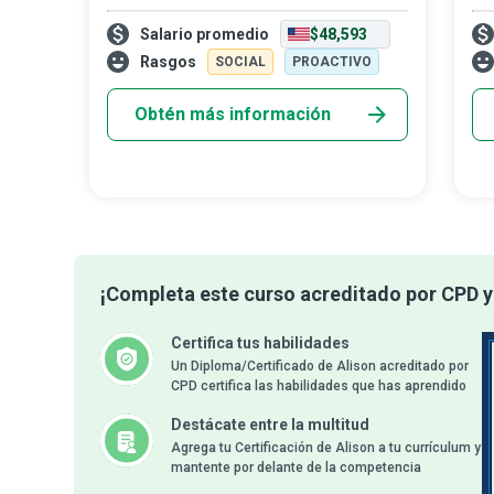
expertos en multitareas esenciales para el
un 
Salario promedio
$48,593
correcto funcionamiento de una empresa y
vet
el núcleo central con acceso a todos
ate
Rasgos
SOCIAL
PROACTIVO
con
Obtén más información
¡Completa este curso acreditado por CPD y
Certifica tus habilidades
Un Diploma/Certificado de Alison acreditado por
CPD certifica las habilidades que has aprendido
Destácate entre la multitud
Agrega tu Certificación de Alison a tu currículum y
mantente por delante de la competencia