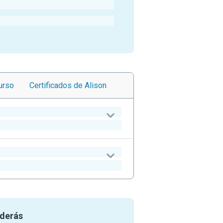
urso
Certificados
de Alison
nderás