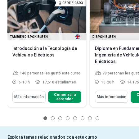
CERTIFICADO
TAMBIÉN DISPONIBLE EN
DISPONIBLE EN
Introducción a la Tecnología de
Diploma en Fundame
Vehículos Eléctricos
Ingeniería de Vehícu
Eléctricos
146
personas les gustó este curso
78
personas les gust
6-10 h
17,510 estudiantes
15-20 h
14,175
Comenzar a
C
Más información
Más información
aprender
1
2
3
4
5
6
7
8
Explora temas relacionados con este curso