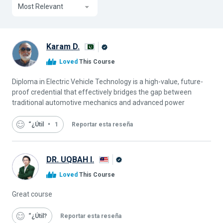
Most Relevant
Karam D.
Graduado
Loved
This Course
de
Alison
Diploma in Electric Vehicle Technology is a high-value, future-
proof credential that effectively bridges the gap between
traditional automotive mechanics and advanced power
“¿Útil
1
Reportar esta reseña
DR. UQBAH I.
Graduado
Loved
This Course
de
Alison
Great course
“¿Útil
Reportar esta reseña