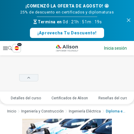
¡COMENZÓ LA OFERTA DE AGOSTO! 🤩
25% de descuento en certificados y diplomaturas
Termina en
0d
:
21h
:
51m
:
18s
¡Aprovecha Tu Descuento!
es
Explorar
Inicia sesión
Detalles del curso
Certificados de Alison
Reseñas del curso
Inicio
Ingeniería y Construcción
Ingeniería Eléctrica
Diploma en Tecnologí...