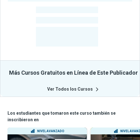
-
Estudiantes
-
Cursos
-
Estudiantes
Beneficiados
Con Sus
Cursos
Más Cursos Gratuitos en Línea de Este Publicador
Ver Todos los Cursos
Los estudiantes que tomaron este curso también se
inscribieron en
NIVEL AVANZADO
NIVEL AVAN