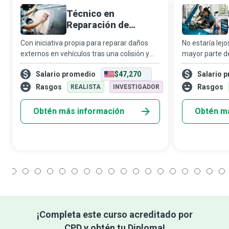
Técnico en
Reparación de
Carrocería
Con iniciativa propia para reparar daños
No estaría lejo
externos en vehículos tras una colisión y
mayor parte d
dejarlos como nuevos, los técnicos en
funciona con 
Salario promedio
$47,270
Salario 
reparación de carrocería se encargan de
mecánicos de 
arreglar, restaurar, repintar y reempla
conocimientos
Rasgos
Rasgos
REALISTA
INVESTIGADOR
perfeccio
Obtén más información
Obtén m
1
2
3
4
5
6
7
8
9
10
11
12
13
14
15
16
17
18
¡Completa este curso acreditado por
CPD y obtén tu Diploma!