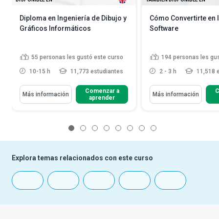
Diploma en Ingeniería de Dibujo y
Cómo Convertirte en 
Gráficos Informáticos
Software
55
personas les gustó este curso
194
personas les gu
10-15 h
11,773 estudiantes
2 - 3 h
11,518 
Comenzar a
C
Más información
Más información
aprender
1
2
3
4
5
6
7
8
Explora temas relacionados con este curso