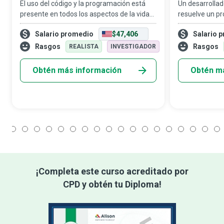
El uso del código y la programación está
Un desarrolla
presente en todos los aspectos de la vida
resuelve un p
cotidiana, desde los productos alimenticios
tienes, de una
Salario promedio
$47,406
Salario 
hasta los electrodomésticos, y desde el
Más allá de es
transporte hasta la atención sani
broma, los des
Rasgos
Rasgos
REALISTA
INVESTIGADOR
son las m
Obtén más información
Obtén m
1
2
3
4
5
6
7
8
9
10
11
12
13
14
15
16
17
18
¡Completa este curso acreditado por
CPD y obtén tu Diploma!