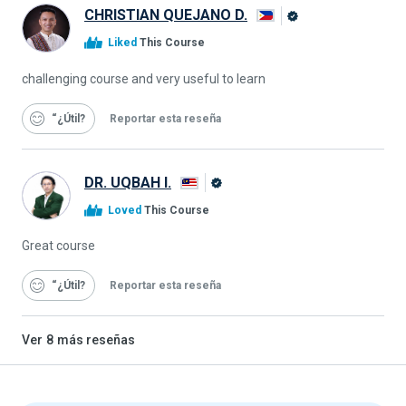
CHRISTIAN QUEJANO D.
Graduado
Liked
This Course
de
Alison
challenging course and very useful to learn
“¿Útil
Reportar esta reseña
DR. UQBAH I.
Graduado
Loved
This Course
de
Alison
Great course
“¿Útil
Reportar esta reseña
Ver
8
más reseñas