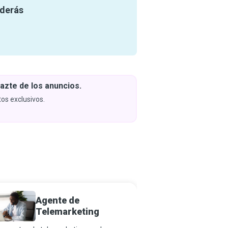
nderás
azte de los anuncios.
Descar
y apren
os exclusivos.
Próximam
Agente de
Repres
Telemarketing
Atenció