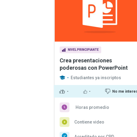
NIVEL PRINCIPIANTE
Crea presentaciones
poderosas con PowerPoint
-
Estudiantes ya inscriptos
-
-
No me intere
Horas promedio
Contiene video
Acreditado por CPD