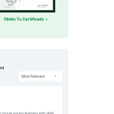
Obtén Tu Certificado
nt
Most Relevant
course equips learners with skills