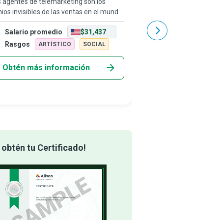
 agentes de telemarketing son los
Los representantes de a
ios invisibles de las ventas en el mundo
se encargan de interact
 marketing. Utilizan una combinación
de una o varias empre
Salario promedio
$31,437
Salario promedio
rtada de habilidades de escucha,
consultas y brindan la 
ocios, comunicación y persuasión para
forma que los clientes 
Rasgos
Rasgos
ARTÍSTICO
SOCIAL
ARTÍST
Obtén más información
Obtén más info
obtén tu Certificado!