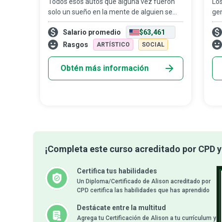
Todos esos autos que alguna vez fueron
Los
solo un sueño en la mente de alguien se
gen
hacen realidad gracias a un vendedor de
del
Salario promedio
$63,461
autos. Con un amplio conocimiento de los
ace
vehículos de su concesionaria y excelent
neg
Rasgos
ARTÍSTICO
SOCIAL
co
Obtén más información
¡Completa este curso acreditado por CPD y 
Certifica tus habilidades
Un Diploma/Certificado de Alison acreditado por
CPD certifica las habilidades que has aprendido
Destácate entre la multitud
Agrega tu Certificación de Alison a tu currículum y