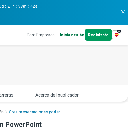
0d
:
21h
:
53m
:
41s
es
Para Empresas
Inicia sesión
Regístrate
arreras
Acerca del publicador
ión
Crea presentaciones poder...
on PowerPoint