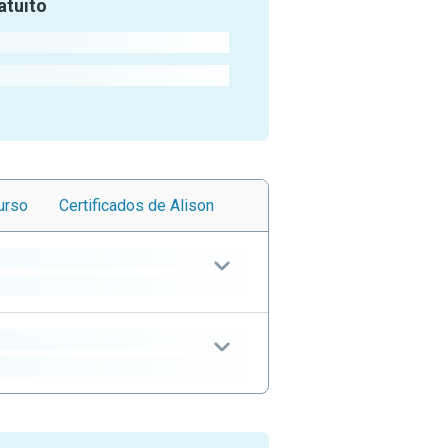
atuito
urso
Certificados
de Alison