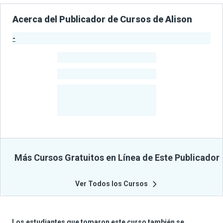
Acerca del Publicador de Cursos de Alison
-
Estadísticas del Publicador
-
Estudiantes
-
Cursos
-
Estudiantes
Beneficiados
Con Sus
Cursos
Más Cursos Gratuitos en Línea de Este Publicador
Ver Todos los Cursos
Los estudiantes que tomaron este curso también se