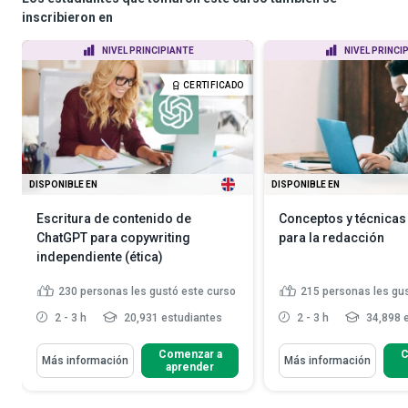
inscribieron en
NIVEL PRINCIPIANTE
NIVEL PRINCI
CERTIFICADO
DISPONIBLE EN
DISPONIBLE EN
Escritura de contenido de
Conceptos y técnicas
ChatGPT para copywriting
para la redacción
independiente (ética)
230
personas les gustó este curso
215
personas les gu
2 - 3 h
20,931 estudiantes
2 - 3 h
34,898 
Comenzar a
C
Más información
Más información
aprender