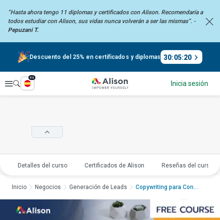
“Hasta ahora tengo 11 diplomas y certificados con Alison. Recomendaría
a
todos estudiar con Alison, sus vidas nunca volverán a ser las mismas”. -
Pepuzani T.
30
:
05
:
19
Descuento del 25% en certificados y diplomas
es
Explorar
Inicia sesión
Detalles del curso
Certificados de Alison
Reseñas del curso
Inicio
Negocios
Generación de Leads
Copywriting para Conv...