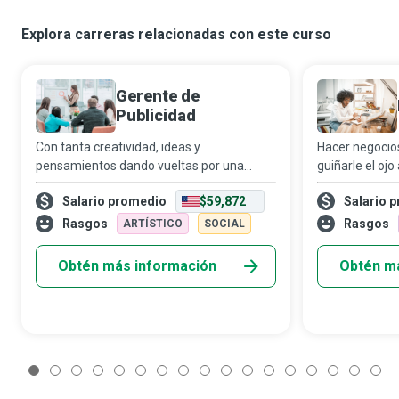
Explora carreras relacionadas con este curso
Gerente de
Publicidad
Con tanta creatividad, ideas y
Hacer negocios
pensamientos dando vueltas por una
guiñarle el ojo
oficina de publicidad, alguien tiene que
sabes lo que e
Salario promedio
$59,872
Salario 
controlarlo todo para crear un mensaje
más lo nota. L
convincente y discernible sobre un
son los magos 
Rasgos
Rasgos
ARTÍSTICO
SOCIAL
producto. El direct
Obtén más información
Obtén m
1
2
3
4
5
6
7
8
9
10
11
12
13
14
15
16
1