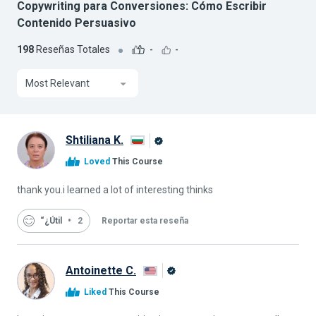
Copywriting para Conversiones: Cómo Escribir
Contenido Persuasivo
198
Reseñas Totales
-
-
Most Relevant
Shtiliana K.
Graduado
Loved
This Course
de
Alison
thank you.i learned a lot of interesting thinks
“¿Útil
2
Reportar esta reseña
Antoinette C.
Graduado
Liked
This Course
de